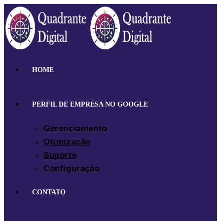
Ir
para
o
conteúdo
HOME
PERFIL DE EMPRESA NO GOOGLE
Gerenciamento
Otimização
Suporte
Configuração
CONTATO