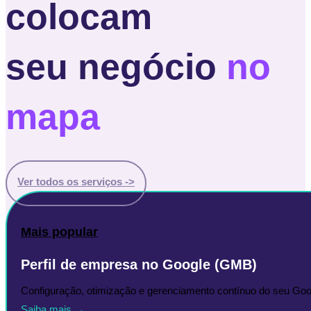
colocam
seu negócio
no
mapa
Ver todos os serviços ->
Mais popular
Perfil de empresa no Google (GMB)
Configuração, otimização e gerenciamento contínuo do seu Goog
Saiba mais →