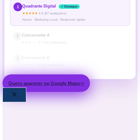
Quadrante Digital
1
✓ Destaque
★★★★★
4.9 (87 avaliações)
Aberto · Marketing Local · Responde rápido
Concorrente A
2
★★★☆☆
3.7 (14 avaliações)
Concorrente B
3
★★★☆☆
3.1 (5 avaliações)
Quero aparecer no Google Maps->