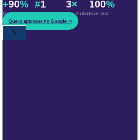
+
90
%
#
1
3
×
100
%
Taxa de sucesso
No Google Maps
Mais visitas
Foco local
Quero aparecer no Google ->