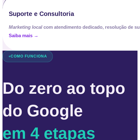
Suporte e Consultoria
Ma
rketing local
com a
tendimento dedicado, resolução de su
Saiba mais →
COMO FUNCIONA
Do zero ao topo
do Google
em 4 etapas